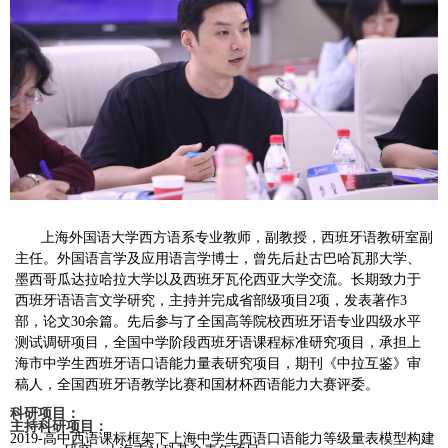
上海外国语大学西方语系专业教师，副教授，西班牙语教研室副
主任。外国语言学及应用语言学博士，曾先后赴古巴哈瓦那大学、
墨西哥瓜达拉哈拉大学以及西班牙瓦伦西亚大学交流。长期致力于
西班牙语语言文学研究，主持并完成省部级项目
2
项，发表著作
3
部，论文
30
余篇。先后参与了全国高等院校西班牙语专业四级水平
测试调研项目，全国中学阶段西班牙语课程标准研究项目，承担上
海市中学生西班牙语口语能力量表研究项目，期刊《中拉互鉴》审
稿人，全国西班牙语教学比赛和国材杯西语能力大赛评委。
科研项目：
主持科研项目：
2019-
高中西语课标框架下上海中学生西语口语能力等级量表模型构建