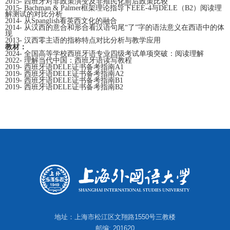
2015-
西班牙对非政策演变及非殖民化前后政策比较
2015- Bachman & Palmer
框架理论指导下
EEE-4
与
DELE
（
B2
）阅读理
解测试的对比分析
2014-
从
Spanglish
看英西文化的融合
2014-
从汉西的意合和形合看汉语句尾“了”字的语法意义在西语中的体
现
2013-
汉西零主语的指称特点对比分析与教学应用
教材：
2024-
全国高等学校西班牙语专业四级考试单项突破：阅读理解
2022-
理解当代中国：西班牙语读写教程
2019-
西班牙语
DELE
证书备考指南
A1
2019-
西班牙语
DELE
证书备考指南
A2
2019-
西班牙语
DELE
证书备考指南
B1
2019-
西班牙语
DELE
证书备考指南
B2
地址：上海市松江区文翔路1550号三教楼
邮编: 201620