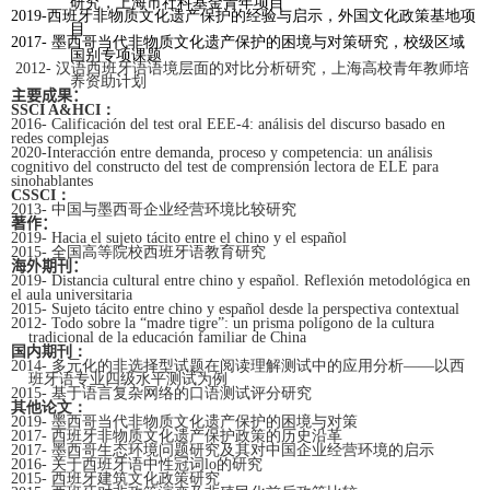
研究，上海市社科基金青年项目
2019-
西班牙非物质文化遗产保护的经验与启示，外国文化政策基地项
目
2017-
墨西哥当代非物质文化遗产保护的困境与对策研究，校级区域
国别专项课题
2012-
汉语西班牙语语境层面的对比分析研究，上海高校青年教师培
养资助计划
主要成果
：
SSCI A&HCI
：
2016- Calificación del test oral EEE-4: análisis del discurso basado en
redes complejas
2020-
Interacción entre demanda, proceso y competencia: un análisis
cognitivo del constructo del test de comprensión lectora de ELE para
sinohablantes
CSSCI
：
2013-
中国与墨西哥企业经营环境比较研究
著作
：
2019- Hacia el sujeto tácito entre el chino y el español
2015-
全国高等院校西班牙语教育研究
海外期刊
：
2019- Distancia cultural entre chino y español. Reflexión metodológica en
el aula universitaria
2015- Sujeto tácito entre chino y español desde la perspectiva contextual
2012- Todo sobre la “madre tigre”: un prisma polígono de la cultura
tradicional de la educación familiar de China
国内期刊：
2014-
多元化的非选择型试题在阅读理解测试中的应用分析——以西
班牙语专业四级水平测试为例
2015-
基于语言复杂网络的口语测试评分研究
其他论文：
2019-
墨西哥当代非物质文化遗产保护的困境与对策
2017-
西班牙非物质文化遗产保护政策的历史沿革
2017-
墨西哥生态环境问题研究及其对中国企业经营环境的启示
2016-
关于西班牙语中性冠词
lo
的研究
2015-
西班牙建筑文化政策研究