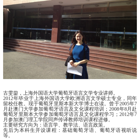
古雯鋆，上海外国语大学葡萄牙语言文学专业讲师。
2012
年毕业于上海外国语大学欧洲语言文学硕士专业，同年
留校任教。现于葡萄牙里斯本新大学博士在读。曾于
2005
年
7
月赴澳门大学参加葡萄牙语言及文化课程培训；
2008
年
8
月赴
葡萄牙里斯本大学参加葡萄牙语言及文化课程学习；
2012
年
7
月参加澳门理工学院同声传译教师培训课程进修。
主要研究方向为：语言学、教学法、语言政策。
先后为本科生开设课程：基础葡萄牙语、葡萄牙语视听说
等。