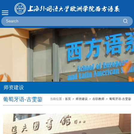
师资建设
葡萄牙语-古雯鋆
当前位置：
首页
>
师资建设
>
在职教师
>
葡萄牙语-古雯鋆